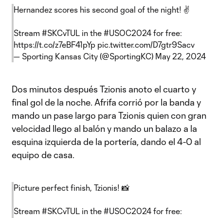
Hernandez scores his second goal of the night! ✌️
Stream
#SKCvTUL
in the
#USOC2024
for free:
https://t.co/z7eBF41pYp
pic.twitter.com/D7gtr9Sacv
— Sporting Kansas City (@SportingKC)
May 22, 2024
Dos minutos después Tzionis anoto el cuarto y
final gol de la noche. Afrifa corrió por la banda y
mando un pase largo para Tzionis quien con gran
velocidad llego al balón y mando un balazo a la
esquina izquierda de la portería, dando el 4-0 al
equipo de casa.
Picture perfect finish, Tzionis! 📸
Stream
#SKCvTUL
in the
#USOC2024
for free: