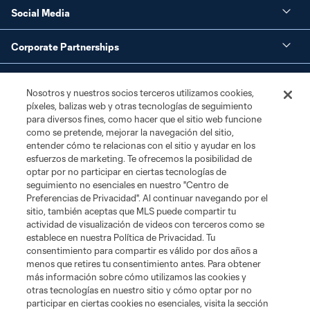
Social Media
Corporate Partnerships
MLS
Nosotros y nuestros socios terceros utilizamos cookies,
píxeles, balizas web y otras tecnologías de seguimiento
Legal
para diversos fines, como hacer que el sitio web funcione
como se pretende, mejorar la navegación del sitio,
entender cómo te relacionas con el sitio y ayudar en los
esfuerzos de marketing. Te ofrecemos la posibilidad de
optar por no participar en ciertas tecnologías de
seguimiento no esenciales en nuestro "Centro de
Preferencias de Privacidad". Al continuar navegando por el
sitio, también aceptas que MLS puede compartir tu
actividad de visualización de videos con terceros como se
Terms of Service
Privacy Policy
establece en nuestra Política de Privacidad. Tu
Do Not Sell or Share My Personal Information
Cookies Settings
consentimiento para compartir es válido por dos años a
menos que retires tu consentimiento antes. Para obtener
©2026 MLS. The Major League Soccer and MLS name and shield are
más información sobre cómo utilizamos las cookies y
registered trademarks of Major League Soccer, L.L.C. (“MLS”). The names
and logos of MLS teams are registered and/or common law trademarks of
otras tecnologías en nuestro sitio y cómo optar por no
MLS or are used with the permission of their owners. Any unauthorized use
participar en ciertas cookies no esenciales, visita la sección