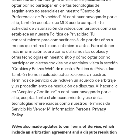
optar por no participar en ciertas tecnologías de
MLS
seguimiento no esenciales en nuestro "Centro de
Preferencias de Privacidad". Al continuar navegando por el
sitio, también aceptas que MLS puede compartir tu
Legal
actividad de visualización de videos con terceros como se
establece en nuestra Política de Privacidad. Tu
consentimiento para compartir es válido por dos años a
menos que retires tu consentimiento antes. Para obtener
más información sobre cómo utilizamos las cookies y
otras tecnologías en nuestro sitio y cómo optar por no
participar en ciertas cookies no esenciales, visita la sección
“Cookies y Balizas Web” de nuestra Política de Privacidad
También hemos realizado actualizaciones a nuestros
Terms of Service
Privacy Policy
Términos de Servicio que incluyen un acuerdo de arbitraje
Do Not Sell or Share My Personal Information
Cookies Settings
y un procedimiento de resolución de disputas. Al hacer clic
©2026 MLS. The Major League Soccer and MLS name and shield are
en “Aceptar y Continuar” o continuar navegando por el
registered trademarks of Major League Soccer, L.L.C. (“MLS”). The names
sitio, aceptas tanto el almacenamiento y uso de las
and logos of MLS teams are registered and/or common law trademarks of
tecnologías referenciadas como nuestros Términos de
MLS or are used with the permission of their owners. Any unauthorized use
Servicio No Vender Mi Información Personal
Privacy
is forbidden.
Policy
.
We’ve also made updates to our
Terms of Service
, which
include an arbitration agreement and a dispute resolution