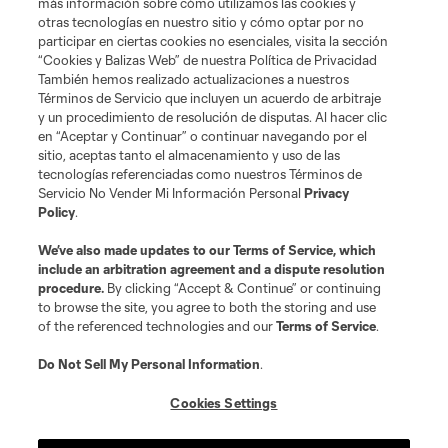
más información sobre cómo utilizamos las cookies y
Terms of Service
Privacy Policy
otras tecnologías en nuestro sitio y cómo optar por no
Do Not Sell or Share My Personal Information
Cookies Settings
participar en ciertas cookies no esenciales, visita la sección
“Cookies y Balizas Web” de nuestra Política de Privacidad
©2026 MLS. The Major League Soccer and MLS name and shield are
registered trademarks of Major League Soccer, L.L.C. (“MLS”). The names
También hemos realizado actualizaciones a nuestros
and logos of MLS teams are registered and/or common law trademarks of
Términos de Servicio que incluyen un acuerdo de arbitraje
MLS or are used with the permission of their owners. Any unauthorized use
y un procedimiento de resolución de disputas. Al hacer clic
is forbidden.
en “Aceptar y Continuar” o continuar navegando por el
sitio, aceptas tanto el almacenamiento y uso de las
tecnologías referenciadas como nuestros Términos de
Servicio No Vender Mi Información Personal
Privacy
Policy
.
We’ve also made updates to our
Terms of Service
, which
include an arbitration agreement and a dispute resolution
procedure.
By clicking “Accept & Continue” or continuing
to browse the site, you agree to both the storing and use
of the referenced technologies and our
Terms of Service
.
Do Not Sell My Personal Information
.
Cookies Settings