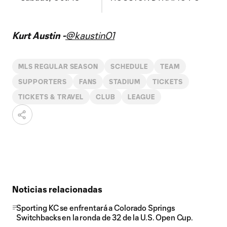
Kurt Austin -
@kaustin01
MLS REGULAR SEASON
SCHEDULE
TEAM
SUPPORTERS
FANS
STADIUM
TICKETS
TICKETS & TRAVEL
CLUB
LEAGUE
Noticias relacionadas
Sporting KC se enfrentará a Colorado Springs
Switchbacks en la ronda de 32 de la U.S. Open Cup.