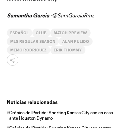
Samantha Garcia -
@SamGarciaRmz
ESPAÑOL
CLUB
MATCH PREVIEW
MLS REGULAR SEASON
ALAN PULIDO
MEMO RODRÍGUEZ
ERIK THOMMY
Noticias relacionadas
Crónica del Partido: Sporting Kansas City cae en casa
ante Houston Dynamo