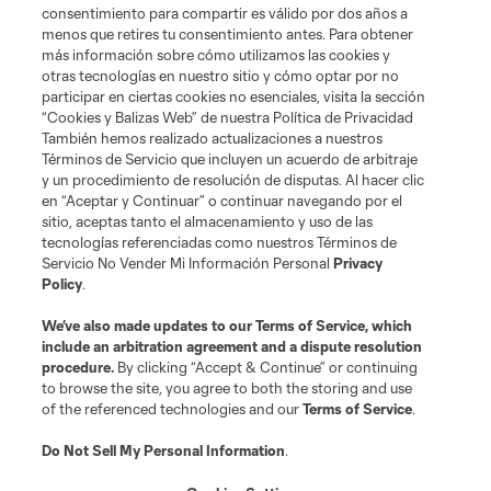
consentimiento para compartir es válido por dos años a
Tickets
menos que retires tu consentimiento antes. Para obtener
más información sobre cómo utilizamos las cookies y
otras tecnologías en nuestro sitio y cómo optar por no
Club
participar en ciertas cookies no esenciales, visita la sección
“Cookies y Balizas Web” de nuestra Política de Privacidad
Social Media
También hemos realizado actualizaciones a nuestros
Términos de Servicio que incluyen un acuerdo de arbitraje
y un procedimiento de resolución de disputas. Al hacer clic
Corporate Partnerships
en “Aceptar y Continuar” o continuar navegando por el
sitio, aceptas tanto el almacenamiento y uso de las
tecnologías referenciadas como nuestros Términos de
MLS
Servicio No Vender Mi Información Personal
Privacy
Policy
.
Legal
We’ve also made updates to our
Terms of Service
, which
include an arbitration agreement and a dispute resolution
procedure.
By clicking “Accept & Continue” or continuing
to browse the site, you agree to both the storing and use
of the referenced technologies and our
Terms of Service
.
Do Not Sell My Personal Information
.
Terms of Service
Privacy Policy