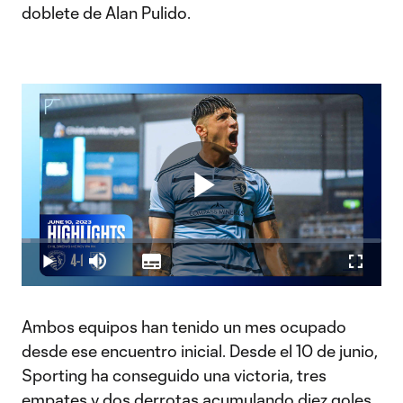
doblete de Alan Pulido.
Play
Loaded
:
2.38%
Play
Mute
Subtitles
Fullscr
Video
Ambos equipos han tenido un mes ocupado
desde ese encuentro inicial. Desde el 10 de junio,
Sporting ha conseguido una victoria, tres
empates y dos derrotas acumulando diez goles