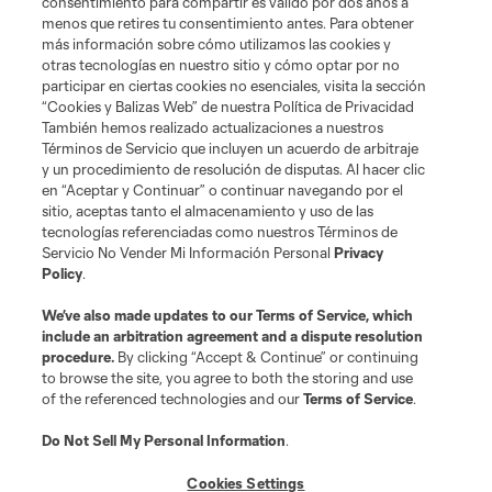
Do Not Sell or Share My Personal Information
Cookies Settings
consentimiento para compartir es válido por dos años a
menos que retires tu consentimiento antes. Para obtener
©2026 MLS. The Major League Soccer and MLS name and shield are
más información sobre cómo utilizamos las cookies y
registered trademarks of Major League Soccer, L.L.C. (“MLS”). The names
and logos of MLS teams are registered and/or common law trademarks of
otras tecnologías en nuestro sitio y cómo optar por no
MLS or are used with the permission of their owners. Any unauthorized use
participar en ciertas cookies no esenciales, visita la sección
is forbidden.
“Cookies y Balizas Web” de nuestra Política de Privacidad
También hemos realizado actualizaciones a nuestros
Términos de Servicio que incluyen un acuerdo de arbitraje
y un procedimiento de resolución de disputas. Al hacer clic
en “Aceptar y Continuar” o continuar navegando por el
sitio, aceptas tanto el almacenamiento y uso de las
tecnologías referenciadas como nuestros Términos de
Servicio No Vender Mi Información Personal
Privacy
Policy
.
We’ve also made updates to our
Terms of Service
, which
include an arbitration agreement and a dispute resolution
procedure.
By clicking “Accept & Continue” or continuing
to browse the site, you agree to both the storing and use
of the referenced technologies and our
Terms of Service
.
Do Not Sell My Personal Information
.
Cookies Settings