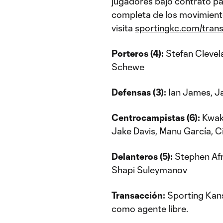
jugadores bajo contrato par
completa de los movimiento
visita
sportingkc.com/tran
Porteros (4):
Stefan Clevel
Schewe
Defensas (3):
Ian James, Ja
Centrocampistas (6):
Kwaku
Jake Davis, Manu García, C
Delanteros (5):
Stephen Afrif
Shapi Suleymanov
Transacción:
Sporting Kansa
como agente libre.