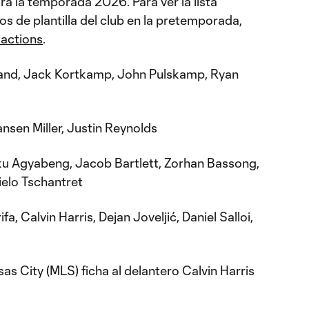
a la temporada 2026. Para ver la lista
s de plantilla del club en la pretemporada,
sactions
.
and, Jack Kortkamp, John Pulskamp, Ryan
nsen Miller, Justin Reynolds
 Agyabeng, Jacob Bartlett, Zorhan Bassong,
ielo Tschantret
a, Calvin Harris, Dejan Joveljić, Daniel Salloi,
s City (MLS) ficha al delantero Calvin Harris