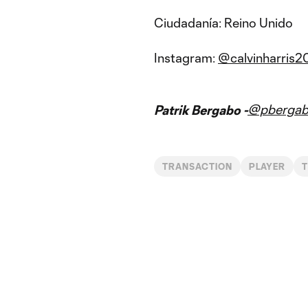
Ciudadanía: Reino Unido
Instagram:
@calvinharris
@pberga
Patrik Bergabo -
TRANSACTION
PLAYER