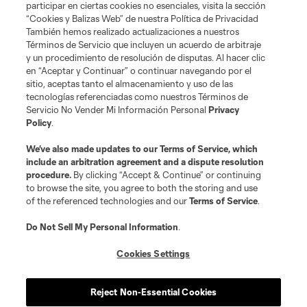
participar en ciertas cookies no esenciales, visita la sección
“Cookies y Balizas Web” de nuestra Política de Privacidad
También hemos realizado actualizaciones a nuestros
Terms of Service
Privacy Policy
Términos de Servicio que incluyen un acuerdo de arbitraje
Do Not Sell or Share My Personal Information
Cookies Settings
y un procedimiento de resolución de disputas. Al hacer clic
©2026 MLS. The Major League Soccer and MLS name and shield are
en “Aceptar y Continuar” o continuar navegando por el
registered trademarks of Major League Soccer, L.L.C. (“MLS”). The names
sitio, aceptas tanto el almacenamiento y uso de las
and logos of MLS teams are registered and/or common law trademarks of
tecnologías referenciadas como nuestros Términos de
MLS or are used with the permission of their owners. Any unauthorized use
Servicio No Vender Mi Información Personal
Privacy
is forbidden.
Policy
.
We’ve also made updates to our
Terms of Service
, which
include an arbitration agreement and a dispute resolution
procedure.
By clicking “Accept & Continue” or continuing
to browse the site, you agree to both the storing and use
of the referenced technologies and our
Terms of Service
.
Do Not Sell My Personal Information
.
Cookies Settings
Reject Non-Essential Cookies