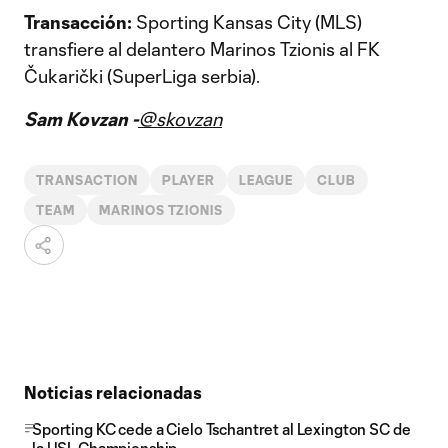
Transacción:
Sporting Kansas City (MLS)
transfiere al delantero Marinos Tzionis al FK
Čukarički (SuperLiga serbia).
Sam Kovzan -
@skovzan
TRANSACTION
PLAYER
LEAGUE
CLUB
TEAM
MARINOS TZIONIS
Noticias relacionadas
Sporting KC cede a Cielo Tschantret al Lexington SC de