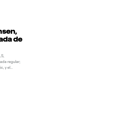
nsen,
ada de
LS,
ada regular;
c, y el
 de los 20