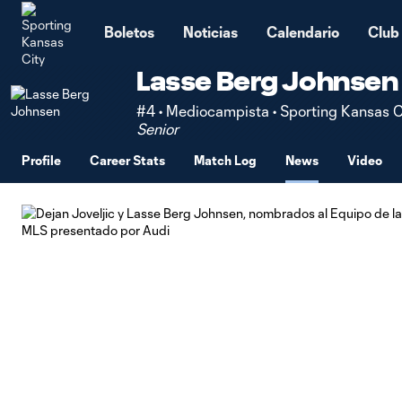
TENT
Boletos
Noticias
Calendario
Club
Lasse Berg Johnsen
#4 • Mediocampista • Sporting Kansas C
Senior
Profile
Career Stats
Match Log
News
Video