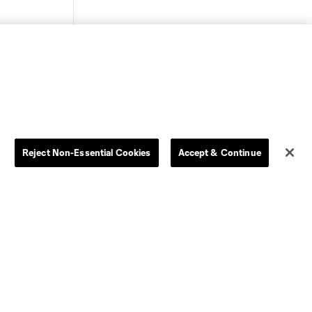
Reject Non-Essential Cookies
Accept & Continue
Dallas
LAFC
Houston
D.C. United