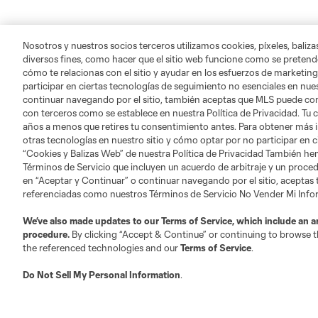
Nosotros y nuestros socios terceros utilizamos cookies, píxeles, baliz
diversos fines, como hacer que el sitio web funcione como se pretende
cómo te relacionas con el sitio y ayudar en los esfuerzos de marketing
participar en ciertas tecnologías de seguimiento no esenciales en nues
continuar navegando por el sitio, también aceptas que MLS puede comp
con terceros como se establece en nuestra Política de Privacidad. Tu
años a menos que retires tu consentimiento antes. Para obtener más 
otras tecnologías en nuestro sitio y cómo optar por no participar en ci
“Cookies y Balizas Web” de nuestra Política de Privacidad También he
Términos de Servicio que incluyen un acuerdo de arbitraje y un procedi
en “Aceptar y Continuar” o continuar navegando por el sitio, aceptas
referenciadas como nuestros Términos de Servicio No Vender Mi Inf
Club Sites
We’ve also made updates to our
Terms of Service
, which include an a
procedure.
By clicking “Accept & Continue” or continuing to browse th
the referenced technologies and our
Terms of Service
.
Do Not Sell My Personal Information
.
Austin
Atlanta
Charlotte
Chica