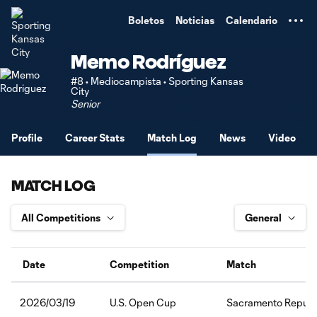
TENT
Boletos
Noticias
Calendario
Memo Rodríguez
#8 • Mediocampista • Sporting Kansas
City
Senior
Profile
Career Stats
Match Log
News
Video
MATCH LOG
Date
Competition
Match
U.S. Open Cup
Sacramento Republic
2026/03/19