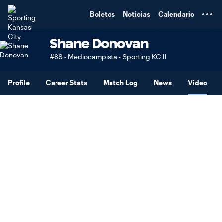
TENT
Boletos
Noticias
Calendario
Shane Donovan
#88 • Mediocampista • Sporting KC II
Profile
Career Stats
Match Log
News
Video