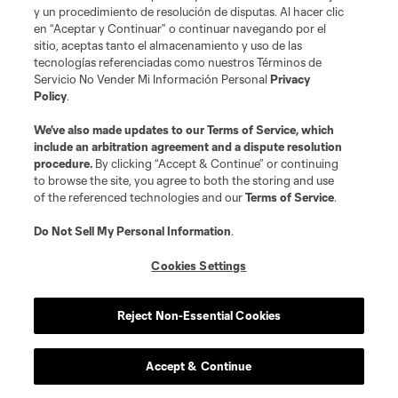
y un procedimiento de resolución de disputas. Al hacer clic
en “Aceptar y Continuar” o continuar navegando por el
sitio, aceptas tanto el almacenamiento y uso de las
tecnologías referenciadas como nuestros Términos de
Servicio No Vender Mi Información Personal
Privacy
Policy
.
Terms of Service
Privacy Policy
Do Not Sell or Share My Personal Information
We’ve also made updates to our
Terms of Service
Cookies Settings
, which
include an arbitration agreement and a dispute resolution
©2026 MLS. The Major League Soccer and MLS name and shield are
procedure.
By clicking “Accept & Continue” or continuing
registered trademarks of Major League Soccer, L.L.C. (“MLS”). The names
to browse the site, you agree to both the storing and use
and logos of MLS teams are registered and/or common law trademarks of
MLS or are used with the permission of their owners. Any unauthorized use
of the referenced technologies and our
Terms of Service
.
is forbidden.
Do Not Sell My Personal Information
.
Cookies Settings
Reject Non-Essential Cookies
Accept & Continue