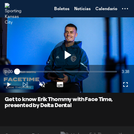
TENT
Boletos
Noticias
Calendario
Play
0:00
3:38
Loaded
:
Current
Durati
4.49%
Time
Play
Unmute
Subtitles
Full
Video
Get to know Erik Thommy with Face Time,
presented by Delta Dental