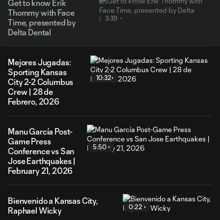
Get to know Erik
Thommy with Face
3:39
Time, presented by
Delta Dental
Mejores Jugadas:
Sporting Kansas
10:32
City 2-2 Columbus
Crew | 28 de
Febrero, 2026
Manu García Post-
Game Press
5:50
Conference vs San
Jose Earthquakes |
February 21, 2026
Bienvenido a Kansas City,
0:22
Raphael Wicky