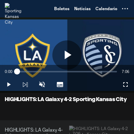
TENT
Boletos
Noticias
Calendario
Play
0:00
7:06
Loaded
:
Current
Durati
2.32%
Time
Play
Unmute
Subtitles
Full
Video
HIGHLIGHTS: LA Galaxy 4-2 Sporting Kansas City
HIGHLIGHTS: LA Galaxy 4-
7:06