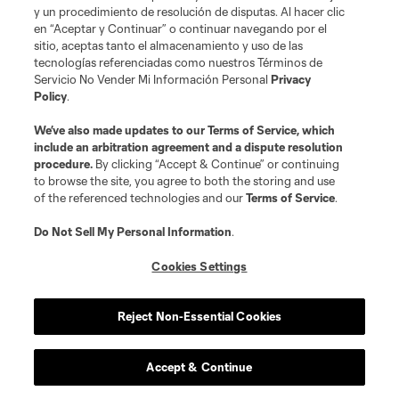
y un procedimiento de resolución de disputas. Al hacer clic
en “Aceptar y Continuar” o continuar navegando por el
sitio, aceptas tanto el almacenamiento y uso de las
tecnologías referenciadas como nuestros Términos de
Servicio No Vender Mi Información Personal
Privacy
Policy
.
Terms of Service
Privacy Policy
Do Not Sell or Share My Personal Information
We’ve also made updates to our
Terms of Service
Cookies Settings
, which
include an arbitration agreement and a dispute resolution
©2026 MLS. The Major League Soccer and MLS name and shield are
procedure.
By clicking “Accept & Continue” or continuing
registered trademarks of Major League Soccer, L.L.C. (“MLS”). The names
to browse the site, you agree to both the storing and use
and logos of MLS teams are registered and/or common law trademarks of
MLS or are used with the permission of their owners. Any unauthorized use
of the referenced technologies and our
Terms of Service
.
is forbidden.
Do Not Sell My Personal Information
.
Cookies Settings
Reject Non-Essential Cookies
Accept & Continue