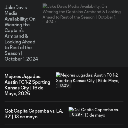
Jake Davis
Media
Availability: On
4:24
Wearing the
Captain's
Armband &
Looking Ahead
to Rest of the
Season |
October 1, 2024
Mejores Jugadas:
Austin FC 1-2 Sporting
10:29
Kansas City | 16 de
Mayo, 2026
Gol: Capita Capemba vs. LA,
0:29
32' | 13 de mayo