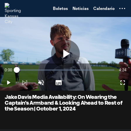
TENT
Boletos
Noticias
Calendario
Play
0:00
4:24
Loaded
:
Current
Durati
3.72%
Time
Play
Unmute
Subtitles
Full
Video
Jake Davis Media Availability: On Wearing the
Captain's Armband & Looking Ahead to Rest of
the Season | October 1, 2024