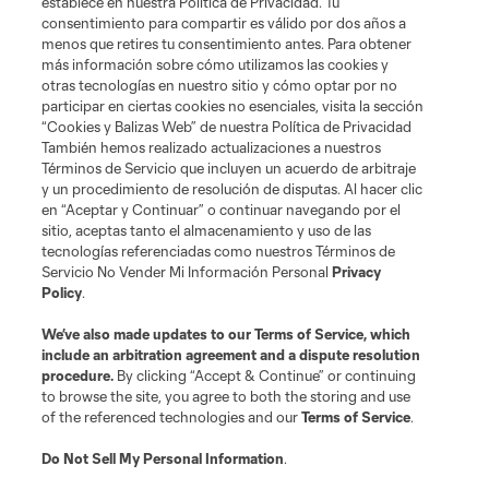
establece en nuestra Política de Privacidad. Tu
Corporate Partnerships
consentimiento para compartir es válido por dos años a
menos que retires tu consentimiento antes. Para obtener
más información sobre cómo utilizamos las cookies y
MLS
otras tecnologías en nuestro sitio y cómo optar por no
participar en ciertas cookies no esenciales, visita la sección
Legal
“Cookies y Balizas Web” de nuestra Política de Privacidad
También hemos realizado actualizaciones a nuestros
Términos de Servicio que incluyen un acuerdo de arbitraje
y un procedimiento de resolución de disputas. Al hacer clic
en “Aceptar y Continuar” o continuar navegando por el
sitio, aceptas tanto el almacenamiento y uso de las
tecnologías referenciadas como nuestros Términos de
Servicio No Vender Mi Información Personal
Privacy
Policy
.
Terms of Service
Privacy Policy
Do Not Sell or Share My Personal Information
We’ve also made updates to our
Terms of Service
Cookies Settings
, which
include an arbitration agreement and a dispute resolution
©2026 MLS. The Major League Soccer and MLS name and shield are
procedure.
By clicking “Accept & Continue” or continuing
registered trademarks of Major League Soccer, L.L.C. (“MLS”). The names
to browse the site, you agree to both the storing and use
and logos of MLS teams are registered and/or common law trademarks of
MLS or are used with the permission of their owners. Any unauthorized use
of the referenced technologies and our
Terms of Service
.
is forbidden.
Do Not Sell My Personal Information
.