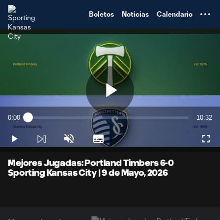
TENT
Boletos
Noticias
Calendario
Play
0:00
10:32
Loaded
:
Current
Duratio
1.56%
Time
Play
Unmute
Subtitles
Full
Video
Mejores Jugadas: Portland Timbers 6-0
Sporting Kansas City | 9 de Mayo, 2026