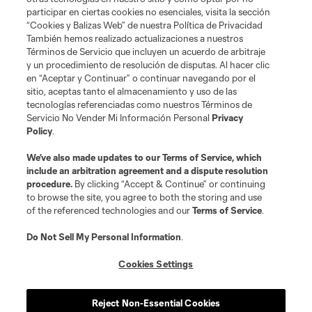
participar en ciertas cookies no esenciales, visita la sección
Legal
“Cookies y Balizas Web” de nuestra Política de Privacidad
También hemos realizado actualizaciones a nuestros
Términos de Servicio que incluyen un acuerdo de arbitraje
y un procedimiento de resolución de disputas. Al hacer clic
en “Aceptar y Continuar” o continuar navegando por el
sitio, aceptas tanto el almacenamiento y uso de las
tecnologías referenciadas como nuestros Términos de
Servicio No Vender Mi Información Personal
Privacy
Policy
.
Terms of Service
Privacy Policy
Do Not Sell or Share My Personal Information
We’ve also made updates to our
Terms of Service
Cookies Settings
, which
include an arbitration agreement and a dispute resolution
©2026 MLS. The Major League Soccer and MLS name and shield are
procedure.
By clicking “Accept & Continue” or continuing
registered trademarks of Major League Soccer, L.L.C. (“MLS”). The names
to browse the site, you agree to both the storing and use
and logos of MLS teams are registered and/or common law trademarks of
MLS or are used with the permission of their owners. Any unauthorized use
of the referenced technologies and our
Terms of Service
.
is forbidden.
Do Not Sell My Personal Information
.
Cookies Settings
Reject Non-Essential Cookies