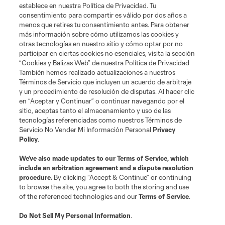
establece en nuestra Política de Privacidad. Tu
consentimiento para compartir es válido por dos años a
menos que retires tu consentimiento antes. Para obtener
más información sobre cómo utilizamos las cookies y
otras tecnologías en nuestro sitio y cómo optar por no
participar en ciertas cookies no esenciales, visita la sección
“Cookies y Balizas Web” de nuestra Política de Privacidad
También hemos realizado actualizaciones a nuestros
Terms of Service
Privacy Policy
Términos de Servicio que incluyen un acuerdo de arbitraje
Do Not Sell or Share My Personal Information
Cookies Settings
y un procedimiento de resolución de disputas. Al hacer clic
©2026 MLS. The Major League Soccer and MLS name and shield are
en “Aceptar y Continuar” o continuar navegando por el
registered trademarks of Major League Soccer, L.L.C. (“MLS”). The names
sitio, aceptas tanto el almacenamiento y uso de las
and logos of MLS teams are registered and/or common law trademarks of
tecnologías referenciadas como nuestros Términos de
MLS or are used with the permission of their owners. Any unauthorized use
Servicio No Vender Mi Información Personal
Privacy
is forbidden.
Policy
.
We’ve also made updates to our
Terms of Service
, which
include an arbitration agreement and a dispute resolution
procedure.
By clicking “Accept & Continue” or continuing
to browse the site, you agree to both the storing and use
of the referenced technologies and our
Terms of Service
.
Do Not Sell My Personal Information
.