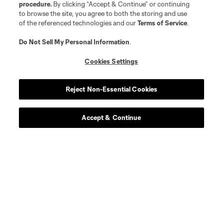
procedure.
By clicking “Accept & Continue” or continuing
to browse the site, you agree to both the storing and use
of the referenced technologies and our
Terms of Service
.
Entradas
Do Not Sell My Personal Information
.
Cookies Settings
Descarga la aplicación
Reject Non-Essential Cookies
Suscríbete al boletín
Accept & Continue
Síguenos en Twitter
Síguenos en Instagram
Síguenos en Facebook
Síguenos en TikTok