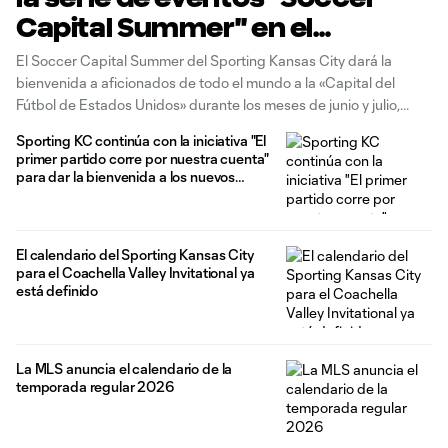
Capital Summer" en el
Sporting Park.
El Soccer Capital Summer del Sporting Kansas City dará la
bienvenida a aficionados de todo el mundo a la «Capital del
Fútbol de Estados Unidos» durante los meses de junio y julio,
ofreciendo una cuidada serie de eventos y experiencias
Sporting KC continúa con la iniciativa "El
especiales diseñados para la interacción con los seguidores, que
primer partido corre por nuestra cuenta"
incluyen
para dar la bienvenida a los nuevos
aficionados en medio de la emoción del
Mundial.
El calendario del Sporting Kansas City
para el Coachella Valley Invitational ya
está definido
La MLS anuncia el calendario de la
temporada regular 2026